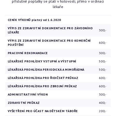
příslušné poplatky se platí v hotovosti, přímo v ordinaci
lékaře
CENÍK VÝKONŮ platný od 1.6.2020
VÝPIS ZE ZDRAVOTNÍ DOKUMENTACE PRO ZÁVODNÍHO
300,-
LÉKAŘE
VÝPIS ZE ZDRAVOTNÍ DOKUMENTACE PRO KOMERČNÍ
600,-
POJIŠTĚNÍ
PRACOVNÍ REKOMANDACE
300,-
LÉKAŘSKÉ PROHLÍDKY VSTUPNÍ A VÝSTUPNÍ
500,-
LÉKAŘSKÁ PROHLÍDKA PERIODICKÁ A MIMOŘÁDNÁ
500,-
LÉKAŘSKÁ PROHLÍDKA PRO ŘIDIČSKÝ PRŮKAZ
600,-
LÉKAŘSKÁ PROHLÍDKA PRO ZBROJNÍ PRŮKAZ
600,-
ADMINISTRATIVNÍ VÝKON
300,-
ZDRAVOTNÍ PRŮKAZ
400,-
VYŠETŘENÍ PRO ÚČAST NA DĚTSKÉM TÁBOŘE
200,-