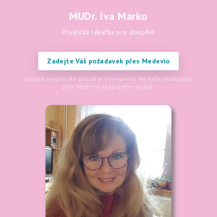
MUDr. Iva Marko
Praktická lékařka pro dospělé
Zadejte Váš požadavek přes Medevio
Volejte prosím jen pokud je to urgentní.
Na Vaše požadavky
přes Medevio reagujeme rychle.