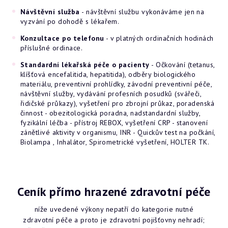
Návštěvní služba
- návštěvní službu vykonáváme jen na
vyzvání po dohodě s lékařem.
Konzultace po telefonu
- v platných ordinačních hodinách
příslušné ordinace.
Standardní lékařská péče o pacienty
- Očkování (tetanus,
klíšťová encefalitida, hepatitida), odběry biologického
materiálu, preventivní prohlídky, závodní preventivní péče,
návštěvní služby, vydávání profesních posudků (svářeči,
řidičské průkazy), vyšetření pro zbrojní průkaz, poradenská
činnost - obezitologická poradna, nadstandardní služby,
fyzikální léčba - přístroj REBOX, vyšetření CRP - stanovení
zánětlivé aktivity v organismu, INR - Quickův test na počkání,
Biolampa , Inhalátor, Spirometrické vyšetření, HOLTER TK.
Ceník přímo hrazené zdravotní péče
níže uvedené výkony nepatří do kategorie nutné
zdravotní péče a proto je zdravotní pojišťovny nehradí;