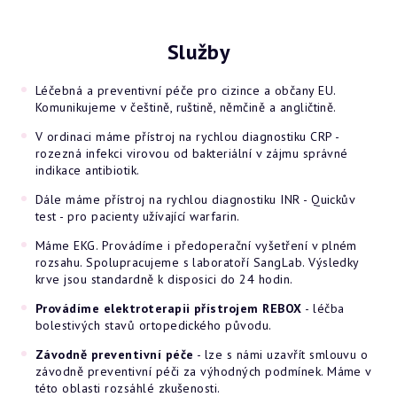
Služby
Léčebná a preventivní péče pro cizince a občany EU.
Komunikujeme v češtině, ruštině, němčině a angličtině.
V ordinaci máme přístroj na rychlou diagnostiku CRP -
rozezná infekci virovou od bakteriální v zájmu správné
indikace antibiotik.
Dále máme přístroj na rychlou diagnostiku INR - Quickův
test - pro pacienty užívající warfarin.
Máme EKG. Provádíme i předoperační vyšetření v plném
rozsahu. Spolupracujeme s laboratoří SangLab. Výsledky
krve jsou standardně k disposici do 24 hodin.
Provádíme elektroterapii přístrojem REBOX
- léčba
bolestivých stavů ortopedického původu.
Závodně preventivní péče
- lze s námi uzavřít smlouvu o
závodně preventivní péči za výhodných podmínek. Máme v
této oblasti rozsáhlé zkušenosti.