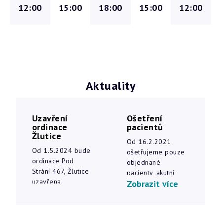
12:00
15:00
18:00
15:00
12:00
Aktuality
Uzavření
Ošetření
ordinace
pacientů
Žlutice
Od 16.2.2021
Od 1.5.2024 bude
ošetřujeme pouze
ordinace Pod
objednané
Strání 467, Žlutice
pacienty, akutní
uzavřena.
Zobrazit více
pacienty a po
telefonické
domluvě.